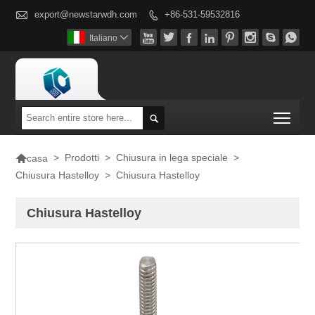

export@newstarwdh.com
+86-531-59532816









Italiano

Togg


>
Prodotti
>
Chiusura in lega speciale
>
casa
Chiusura Hastelloy
>
Chiusura Hastelloy
Chiusura Hastelloy